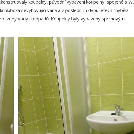
ekonstruovaly koupelny, původní vybavení koupelny, spojené s W
a hluboká nevyhovující vana a v posledních dvou letech chyběla
é rozvody vody a odpadů. Koupelny byly vybaveny sprchovými