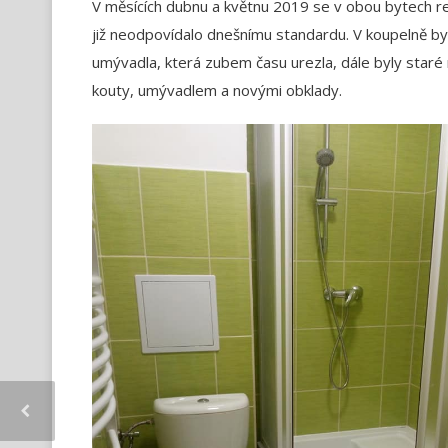
V měsících dubnu a květnu 2019 se v obou bytech r
již neodpovídalo dnešnímu standardu. V koupelně byl
umývadla, která zubem času urezla, dále byly star
kouty, umývadlem a novými obklady.