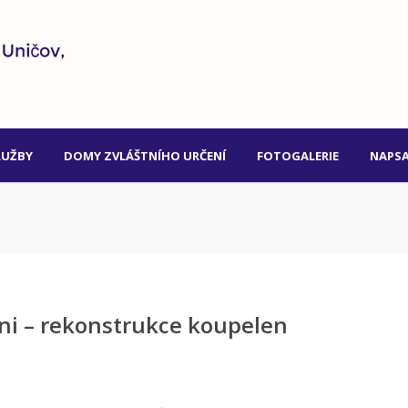
LUŽBY
DOMY ZVLÁŠTNÍHO URČENÍ
FOTOGALERIE
NAPSA
ni – rekonstrukce koupelen