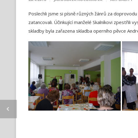
Poslechli jsme si písně různých žánrů za doprovodu k
zatancovali. Účinkující manželé Skalníkovi zpestřili
skladby byla zařazena skladba operního pěvce Andre