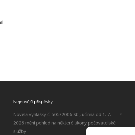
il
Nejnovější příspěvky
Novela vyhlášky č. 505/2006 Sb., účinná od 1. 7.
2026 mění pohled na některé úkony pečovatelské
služby