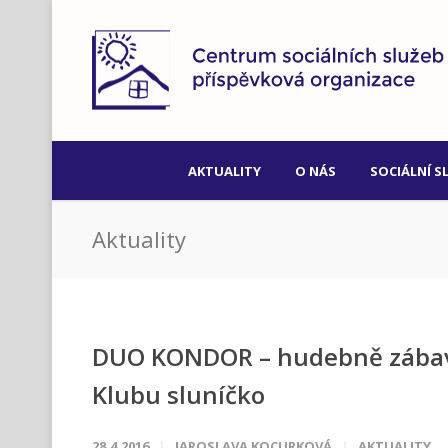
AKTUALITY
O NÁS
SOCIÁLNÍ S
Aktuality
DUO KONDOR – hudebně zábavn
Klubu sluníčko
28.4.2016
JAROSLAVA KOCURKOVÁ
AKTUALITY