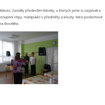
láves. Zazněly především lidovky, u kterých jsme si zazpívali a
 vystoupení vtipy, manipulací s předměty a kouzly. Mezi poslechové
a Bocelliho.