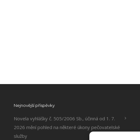
Nejnovější příspěvky
Novela vyhlášky č. 505/2006 Sb., účinná od 1. 7.
2026 mění pohled na některé úkony pečovatelské
služby