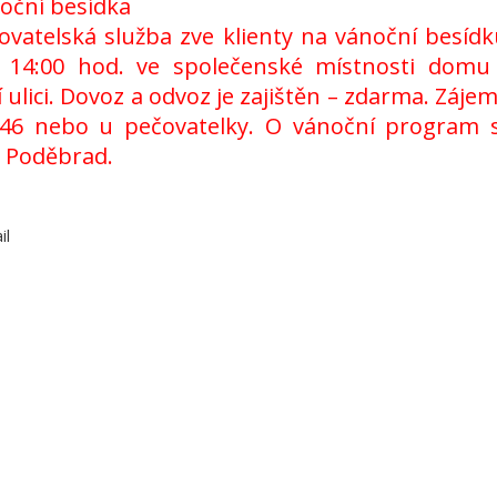
oční besídka
ovatelská služba zve klienty na vánoční besídk
 14:00 hod. ve společenské místnosti domu
lici. Dovoz a odvoz je zajištěn – zdarma. Zájem
446 nebo u pečovatelky. O vánoční program 
 z Poděbrad.
il